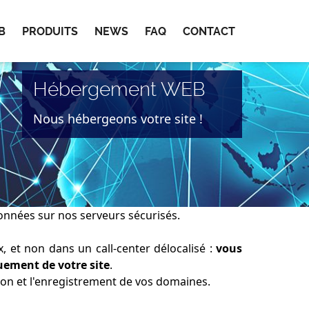
B
PRODUITS
NEWS
FAQ
CONTACT
Hébergement WEB
Nous hébergeons votre site !
onnées sur nos serveurs sécurisés.
 et non dans un call-center délocalisé :
vous
uement de votre site
.
ion et l'enregistrement de vos domaines.